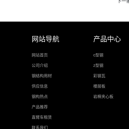
下一
网站导航
产品中心
网站首页
c型钢
公司介绍
z型钢
钢结构用材
彩钢瓦
供应信息
楼层板
钢构热点
岩棉夹心板
产品推荐
直臂车租赁
联系我们