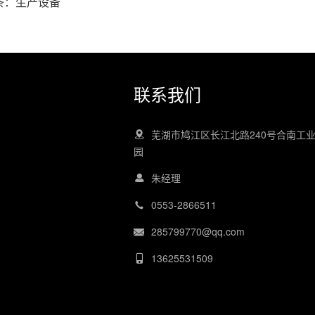
条：
生产设备
联系我们
芜湖市鸠江区长江北路240号合南工
园
朱经理
0553-2866511
285799770@qq.com
13625531509