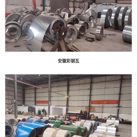
安徽彩钢瓦