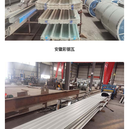
安徽彩钢瓦