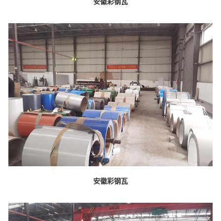
安徽彩钢瓦
安徽彩钢瓦