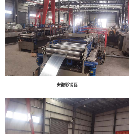
安徽彩钢瓦